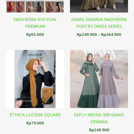
NADHEERA 010 VOAL
GAMIS DEWASA NADHEERA
PREMIUM
POETRY DRESS SERIES
Rp
55.000
Rp
249.900
–
Rp
264.900
ETHICA LUCENA SQUARE
SEPLY MEYRA 309 GAMIS
DEWASA
Rp
79.000
Rp
249.900