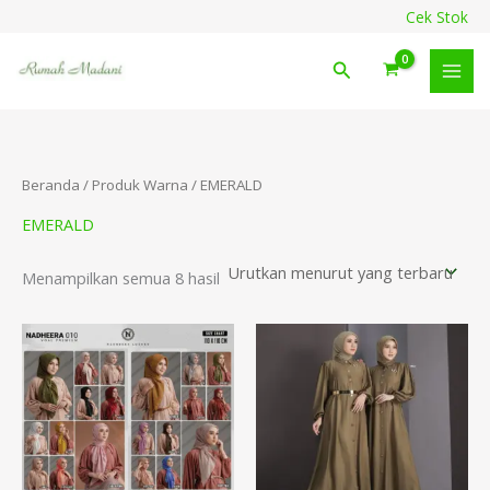
Diurutkan
Lewati
content
Cek Stok
menurut
ke
yang
terbaru
konten
Cari
Beranda
/ Produk Warna / EMERALD
EMERALD
Menampilkan semua 8 hasil
Renta
harga:
Rp249
hingg
Rp264