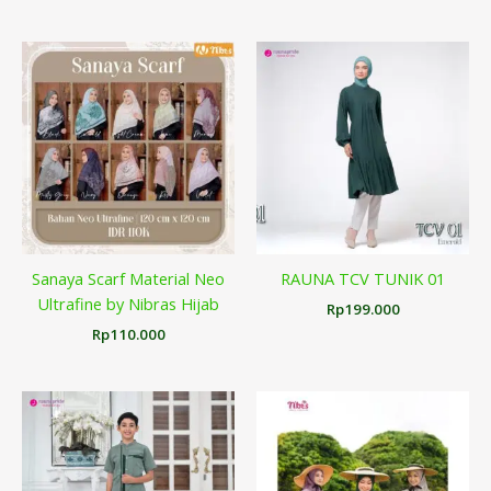
Sanaya Scarf Material Neo
RAUNA TCV TUNIK 01
Ultrafine by Nibras Hijab
Rp
199.000
Rp
110.000
Rentang
harga:
Rp219.000
hingga
Rp229.000