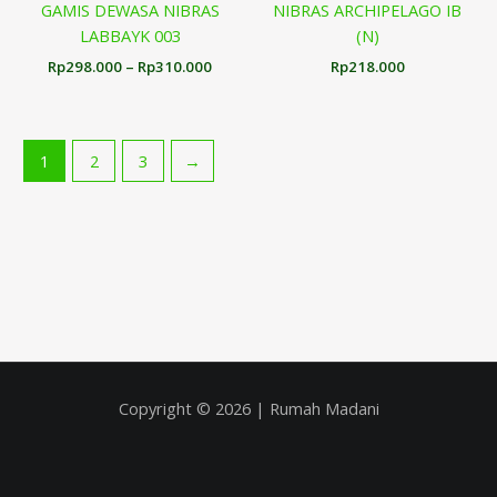
GAMIS DEWASA NIBRAS
NIBRAS ARCHIPELAGO IB
LABBAYK 003
(N)
Rp
298.000
–
Rp
310.000
Rp
218.000
1
2
3
→
Copyright © 2026 | Rumah Madani