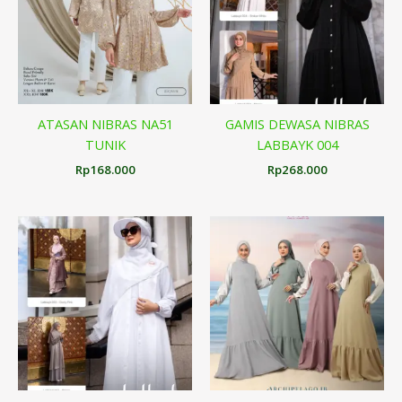
ATASAN NIBRAS NA51
GAMIS DEWASA NIBRAS
TUNIK
LABBAYK 004
Rp
168.000
Rp
268.000
Rentang
harga:
Rp298.000
hingga
Rp310.000