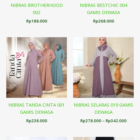
NIBRAS BROTHERHOOD
NIBRAS BESTCHIC 004
002
GAMIS DEWASA
Rp
188.000
Rp
268.000
Renta
harga:
Rp278
hingg
Rp342
NIBRAS TANDA CINTA 001
NIBRAS SELARAS 019 GAMIS
GAMIS DEWASA
DEWASA
Rp
238.000
Rp
278.000
–
Rp
342.000