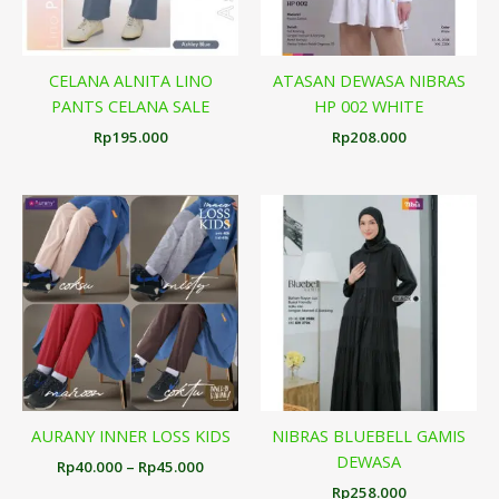
CELANA ALNITA LINO
ATASAN DEWASA NIBRAS
PANTS CELANA SALE
HP 002 WHITE
Rp
195.000
Rp
208.000
Rentang
harga:
Rp40.000
hingga
Rp45.000
AURANY INNER LOSS KIDS
NIBRAS BLUEBELL GAMIS
DEWASA
Rp
40.000
–
Rp
45.000
Rp
258.000