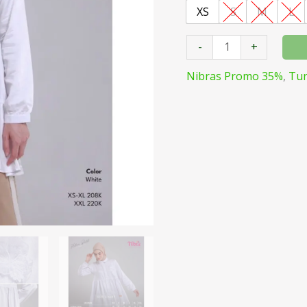
XS
S
M
L
-
+
Nibras Promo 35%
,
Tun