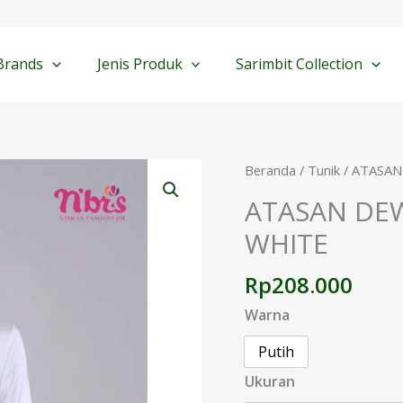
Brands
Jenis Produk
Sarimbit Collection
Kuantitas
Beranda
/
Tunik
/ ATASAN
ATASAN
ATASAN DEW
DEWASA
WHITE
NIBRAS
HP
Rp
208.000
002
WHITE
Warna
Putih
Ukuran