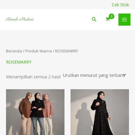
Diurutkan
Lewati
content
Cek Stok
menurut
ke
yang
terbaru
konten
Cari
Beranda
/ Produk Warna / ROSEMARRY
ROSEMARRY
Menampilkan semua 2 hasil
Renta
harga:
Rp239
hingg
Rp244