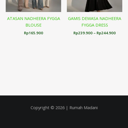
ATASAN NADHEERA FYGGA
GAMIS DEWASA NADHEERA
BLOUSE
FYGGA DRESS
Rp
165.900
Rp
239.900
–
Rp
244.900
Copyright © 2026 | Rumah Madani