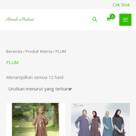
Diurutkan
Lewati
content
Cek Stok
menurut
ke
yang
terbaru
konten
Cari
Beranda
/ Produk Warna / PLUM
PLUM
Menampilkan semua 12 hasil