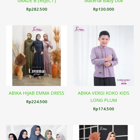
GRADE B (REJECT)
Material Baby Doll
Rp
282.500
Rp
130.000
ABIKA HIJAB EMMA DRESS
ABIKA VERGI KOKO KIDS
LONG PLUM
Rp
224.500
Rp
174.500