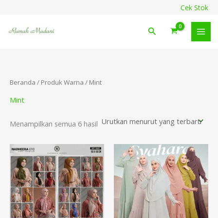
Diurutkan
Lewati
content
Cek Stok
menurut
ke
yang
terbaru
konten
Cari
Beranda
/ Produk Warna / Mint
Mint
Menampilkan semua 6 hasil