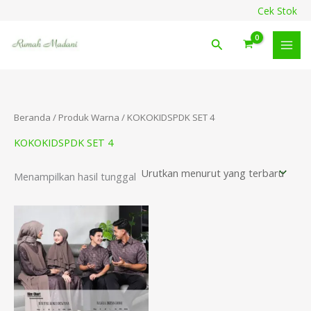
Lewati
content
Cek Stok
ke
konten
Cari
Beranda
/ Produk Warna / KOKOKIDSPDK SET 4
KOKOKIDSPDK SET 4
Menampilkan hasil tunggal
Rentang
harga:
Rp192.500
hingga
Rp282.500