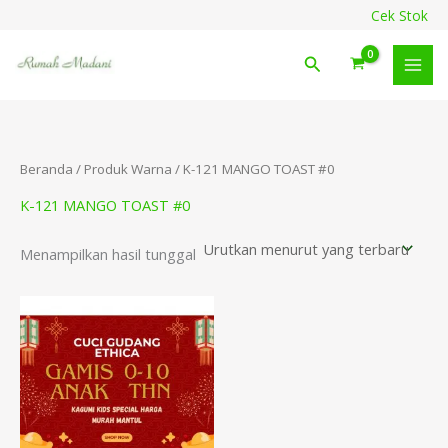
Lewati
content
Cek Stok
ke
konten
Cari
Beranda
/ Produk Warna / K-121 MANGO TOAST #0
K-121 MANGO TOAST #0
Menampilkan hasil tunggal
Rentang
harga:
Rp292.900
hingga
Rp342.900