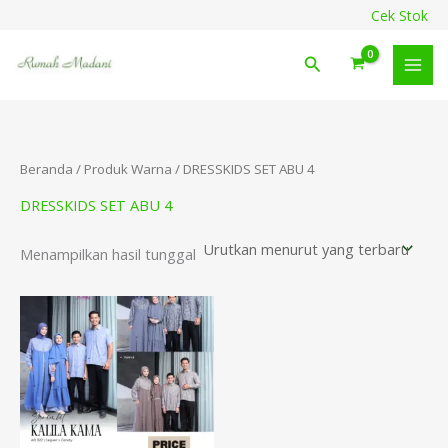
Lewati
content
Cek Stok
ke
konten
Cari
Beranda
/ Produk Warna / DRESSKIDS SET ABU 4
DRESSKIDS SET ABU 4
Menampilkan hasil tunggal
Rentang
harga:
Rp159.500
hingga
Rp282.500