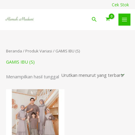
Lewati
content
Cek Stok
ke
konten
Cari
Beranda
/ Produk Variasi / GAMIS IBU (S)
GAMIS IBU (S)
Menampilkan hasil tunggal