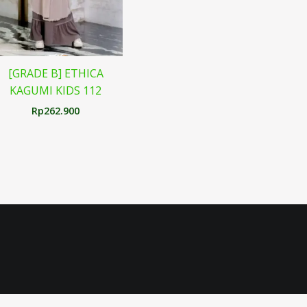
[GRADE B] ETHICA
KAGUMI KIDS 112
Rp
262.900