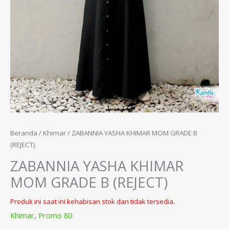
Beranda
/
Khimar
/ ZABANNIA YASHA KHIMAR MOM GRADE B
(REJECT)
ZABANNIA YASHA KHIMAR
MOM GRADE B (REJECT)
Produk ini saat ini kehabisan stok dan tidak tersedia.
Khimar
,
Promo 80