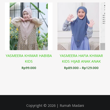
Rentan
harga:
Rp89.0
hingga
Rp129.
YASMEERA KHIMAR HABIBA
YASMEERA HAFIA KHIMAR
KIDS
KIDS HIJAB ANAK ANAK
Rp
99.000
Rp
89.000
–
Rp
129.000
Copyright © 2026 | Rumah Madani