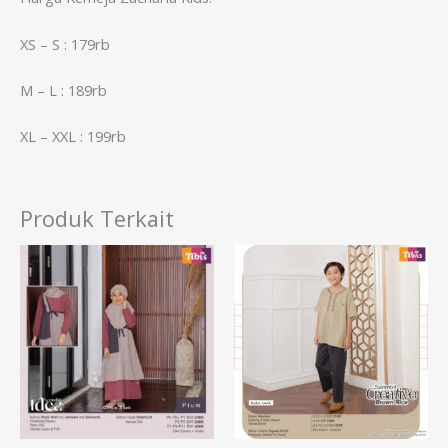
XS – S : 179rb
M – L : 189rb
XL – XXL : 199rb
Produk Terkait
Rentang
harga:
Rp198.000
hingga
Rp218.000