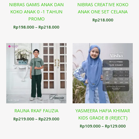
NIBRAS GAMIS ANAK DAN
NIBRAS CREATIVE KOKO
KOKO ANAK 0 -1 TAHUN
ANAK ONE SET CELANA
PROMO
Rp
218.000
Rp
198.000
–
Rp
218.000
Rentang
Renta
harga:
harga:
Rp219.000
Rp109
hingga
hingg
Rp229.000
Rp129
RAUNA RKAF FAUZIA
YASMEERA HAFIA KHIMAR
KIDS GRADE B (REJECT)
Rp
219.000
–
Rp
229.000
Rp
109.000
–
Rp
129.000