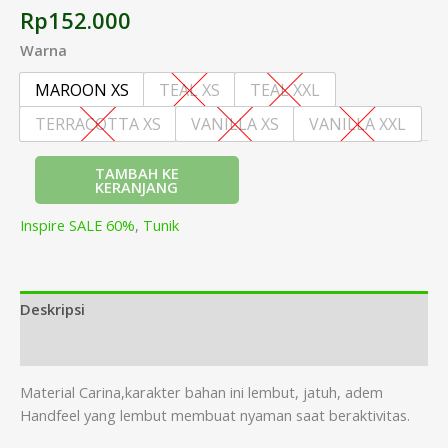
Rp
152.000
Warna
MAROON XS
TEAL XS
TEAL XXL
TERRACOTTA XS
VANILLA XS
VANILLA XXL
TAMBAH KE
KERANJANG
Inspire SALE 60%
,
Tunik
Deskripsi
Informasi Tambahan
Material Carina,karakter bahan ini lembut, jatuh, adem
Handfeel yang lembut membuat nyaman saat beraktivitas.