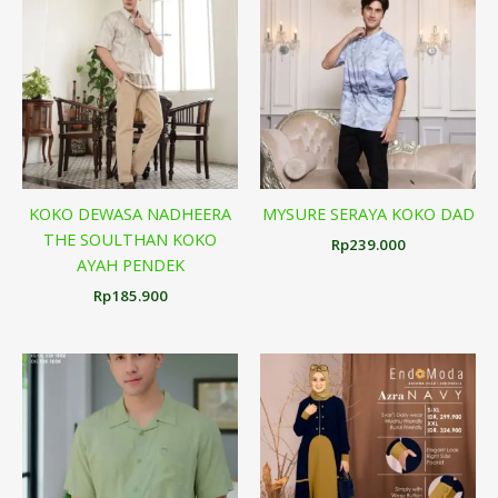
KOKO DEWASA NADHEERA
MYSURE SERAYA KOKO DAD
THE SOULTHAN KOKO
Rp
239.000
AYAH PENDEK
Rp
185.900