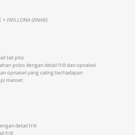
E + (WILLONA (ANAK)
 tali pita
an polos dengan detail frill dan opnaisel
dan opnaisel yang saling berhadapan
epi manset
ngan detail frill
 frill