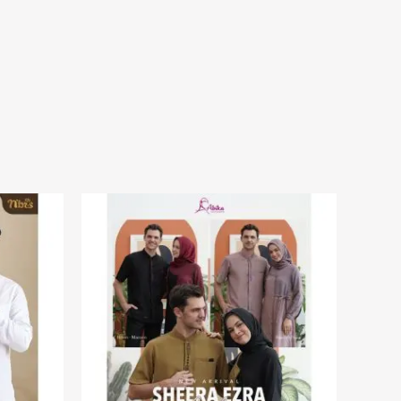
Rentang
harga:
Rp170.000
hingga
Rp180.000