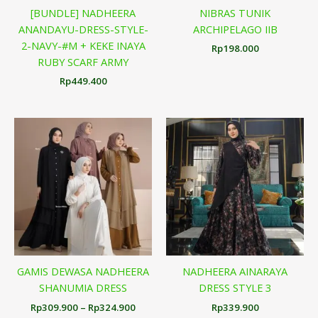
[BUNDLE] NADHEERA
NIBRAS TUNIK
ANANDAYU-DRESS-STYLE-
ARCHIPELAGO IIB
2-NAVY-#M + KEKE INAYA
Rp
198.000
RUBY SCARF ARMY
Rp
449.400
Rentang
harga:
Rp309.900
hingga
Rp324.900
GAMIS DEWASA NADHEERA
NADHEERA AINARAYA
SHANUMIA DRESS
DRESS STYLE 3
Rp
309.900
–
Rp
324.900
Rp
339.900