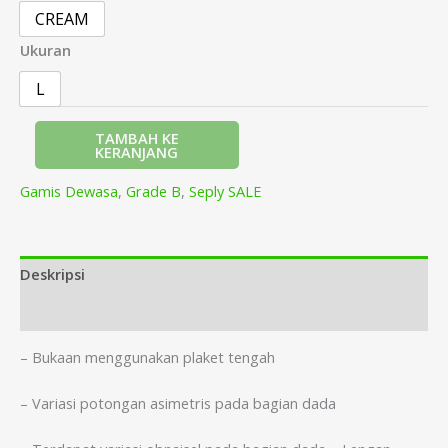
CREAM
Ukuran
L
TAMBAH KE
KERANJANG
Gamis Dewasa
,
Grade B
,
Seply SALE
Deskripsi
Informasi Tambahan
– Bukaan menggunakan plaket tengah
– Variasi potongan asimetris pada bagian dada