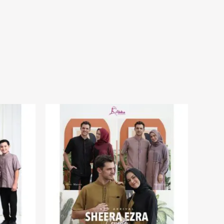
Rentang
harga:
Rp170.000
hingga
Rp180.000