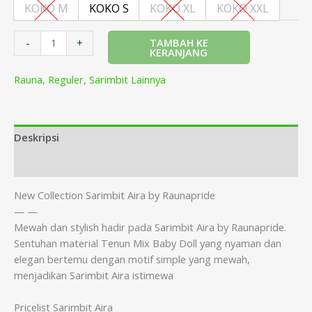
KOKO M
KOKO S
KOKO XL
KOKO XXL
TAMBAH KE
-
+
KERANJANG
Rauna
,
Reguler
,
Sarimbit Lainnya
Deskripsi
Informasi Tambahan
New Collection Sarimbit Aira by Raunapride
— —
Mewah dan stylish hadir pada Sarimbit Aira by Raunapride.
Sentuhan material Tenun Mix Baby Doll yang nyaman dan
elegan bertemu dengan motif simple yang mewah,
menjadikan Sarimbit Aira istimewa
Pricelist Sarimbit Aira