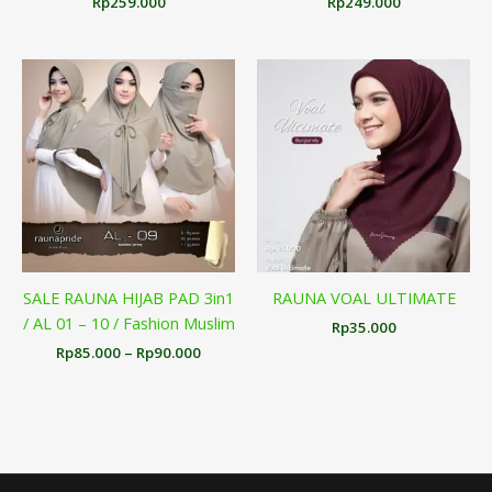
Rp
259.000
Rp
249.000
Rentang
harga:
Rp85.000
hingga
Rp90.000
SALE RAUNA HIJAB PAD 3in1
RAUNA VOAL ULTIMATE
/ AL 01 – 10 / Fashion Muslim
Rp
35.000
Rp
85.000
–
Rp
90.000