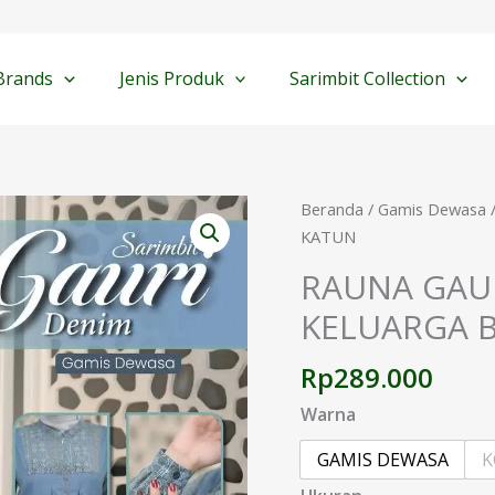
Brands
Jenis Produk
Sarimbit Collection
Kuantitas
Beranda
/
Gamis Dewasa
RAUNA
KATUN
GAURI
RAUNA GAUR
DENIM
KELUARGA 
SARIMBIT
KELUARGA
Rp
289.000
BAHAN
KATUN
Warna
GAMIS DEWASA
K