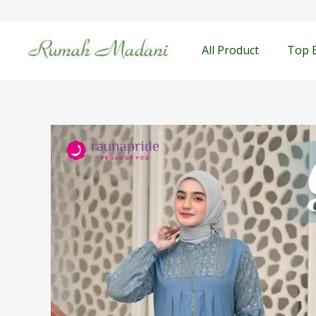
Lewati
content
ke
konten
All Product
Top 