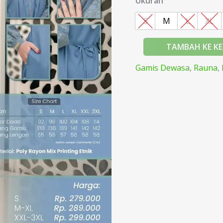
Ukuran
S
M
L
XL
TAMBAH KE K
Gamis Dewasa
,
Rauna
,