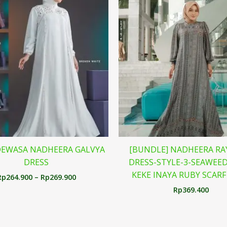
harga:
Rp264.900
hingga
Rp269.900
DEWASA NADHEERA GALVYA
[BUNDLE] NADHEERA RA
DRESS
DRESS-STYLE-3-SEAWEED
KEKE INAYA RUBY SCAR
Rp
264.900
–
Rp
269.900
Rp
369.400