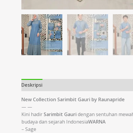
Deskripsi
Informasi Tambahan
New Collection Sarimbit Gauri by Raunapride
— —
Kini hadir
Sarimbit Gauri
dengan sentuhan mewah
budaya dan sejarah Indonesia
WARNA
– Sage