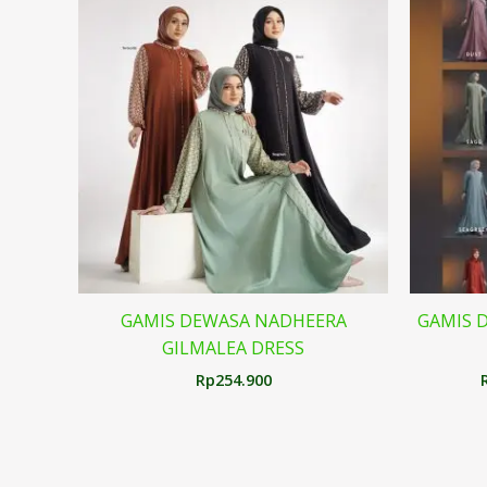
GAMIS DEWASA NADHEERA
GAMIS 
GILMALEA DRESS
Rp
254.900