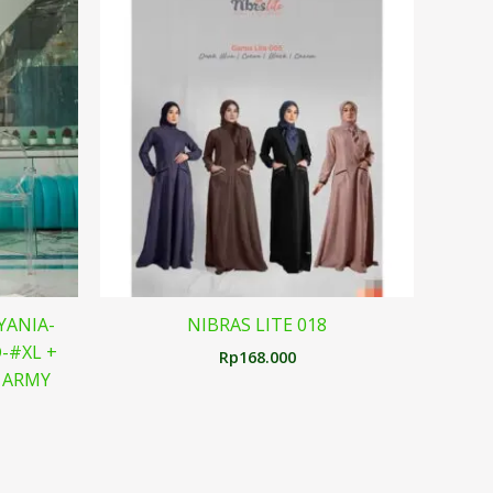
YANIA-
NIBRAS LITE 018
-#XL +
Rp
168.000
F ARMY