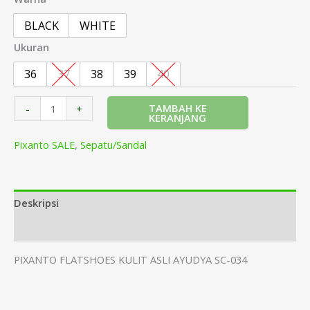
BLACK
WHITE
Ukuran
36
37
38
39
40
TAMBAH KE
-
+
KERANJANG
Pixanto SALE
,
Sepatu/Sandal
Deskripsi
Informasi Tambahan
PIXANTO FLATSHOES KULIT ASLI AYUDYA SC-034