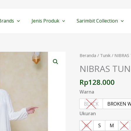
Brands
Jenis Produk
Sarimbit Collection
Kuantitas
Beranda
/
Tunik
/ NIBRAS
NIBRAS
NIBRAS TUN
TUNIK
LITE
Rp
128.000
001
TERBARU
Warna
BLACK
BROKEN W
Ukuran
XS
S
M
L