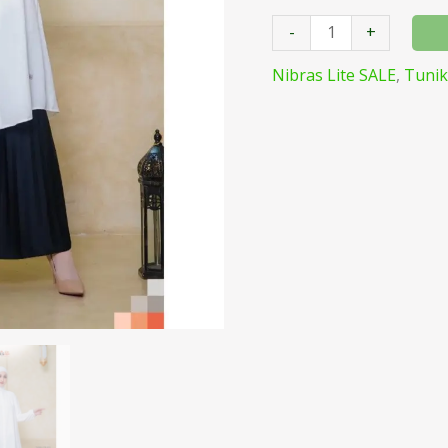
-
+
Nibras Lite SALE
,
Tunik