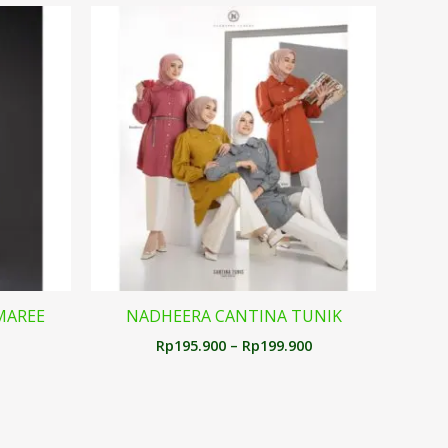
Rentang
harga:
Rp195.900
hingga
Rp199.900
MAREE
NADHEERA CANTINA TUNIK
Rp
195.900
–
Rp
199.900