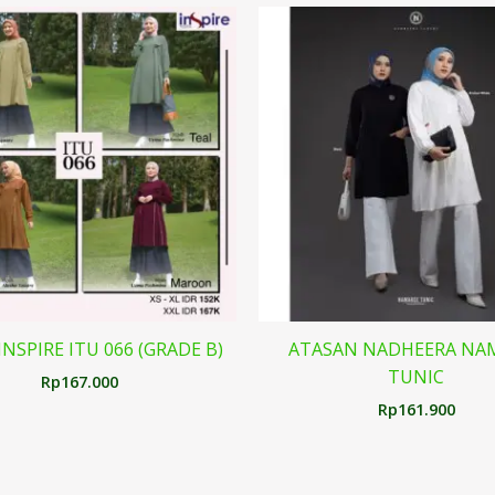
INSPIRE ITU 066 (GRADE B)
ATASAN NADHEERA NA
TUNIC
Rp
167.000
Rp
161.900