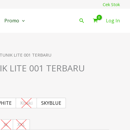
Cek Stok
Cari
Promo
Log In
 TUNIK LITE 001 TERBARU
IK LITE 001 TERBARU
HITE
Khaki
SKYBLUE
XL
XXL