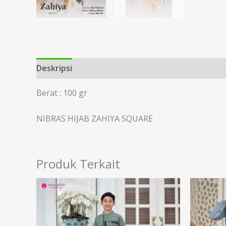
Deskripsi
Informasi Tambahan
Berat : 100 gr
NIBRAS HIJAB ZAHIYA SQUARE
Produk Terkait
Rentang
harga:
Rp219.000
hingga
Rp229.000