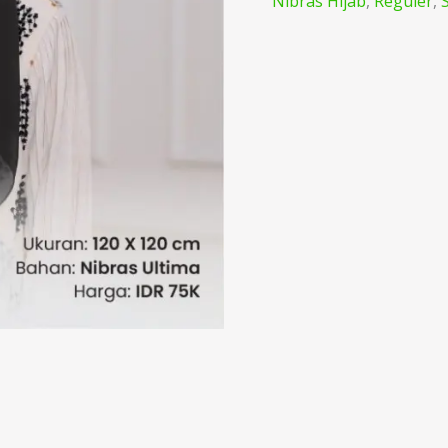
Nibras Hijab
,
Reguler
,