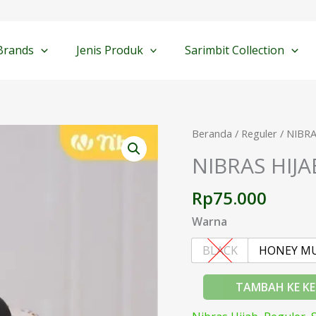
Brands
Jenis Produk
Sarimbit Collection
Kuantitas
Beranda
/
Reguler
/ NIBR
NIBRAS
NIBRAS HIJ
HIJAB
ZAHIYA
Rp
75.000
SQUARE
Warna
BLACK
HONEY M
TAMBAH KE K