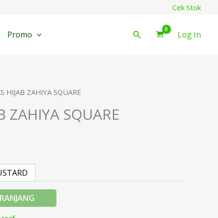
Cek Stok
Cari
Promo
Log In
AS HIJAB ZAHIYA SQUARE
AB ZAHIYA SQUARE
USTARD
ERANJANG