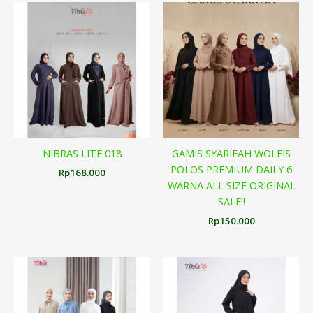
NIBRAS LITE 018
GAMIS SYARIFAH WOLFIS
POLOS PREMIUM DAILY 6
Rp
168.000
WARNA ALL SIZE ORIGINAL
SALE!!
Rp
150.000
Rentang
harga:
Rp238.000
hingga
Rp250.000