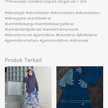
**Kesesuaian standard sizepack dengan asli 1-2cm
#nibrashijab #nibrasfashion #nibrasterbaru #nibrasterbaru
#nibrasgamis #sarimbinibras
#sarimbitkeluarga #sarimbitkeluarganibras
#sarimbitfamilynibrasb #sarimbitnibrasmurah
#nibrastermurah #gamisnibras #kokonibras #jilbabnibras
#gamisnibrasterbaru #gamismodelbaru #nibrassale
Produk Terkait
Rentang
harga:
Rp289.000
hingga
Rp309.000