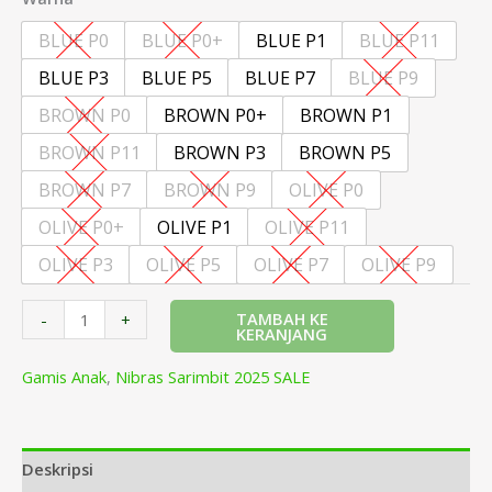
BLUE P0
BLUE P0+
BLUE P1
BLUE P11
BLUE P3
BLUE P5
BLUE P7
BLUE P9
BROWN P0
BROWN P0+
BROWN P1
BROWN P11
BROWN P3
BROWN P5
BROWN P7
BROWN P9
OLIVE P0
OLIVE P0+
OLIVE P1
OLIVE P11
OLIVE P3
OLIVE P5
OLIVE P7
OLIVE P9
TAMBAH KE
-
+
KERANJANG
Gamis Anak
,
Nibras Sarimbit 2025 SALE
Deskripsi