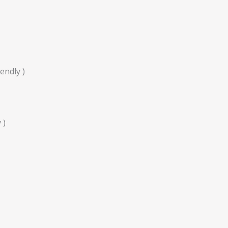
endly )
 )