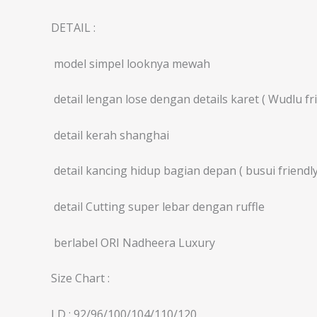
DETAIL :
️ model simpel looknya mewah
️ detail lengan lose dengan details karet ( Wudlu fri
️ detail kerah shanghai
️ detail kancing hidup bagian depan ( busui friendly
️ detail Cutting super lebar dengan ruffle
️ berlabel ORI Nadheera Luxury
Size Chart :
LD : 92/96/100/104/110/120