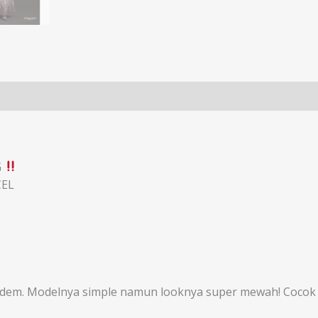
G
CEL
m. Modelnya simple namun looknya super mewah! Cocok bang