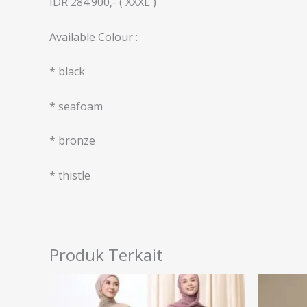
IDR 284.900,- ( XXXL )
Available Colour :
* black
* ⁠seafoam
* ⁠bronze
* ⁠thistle
Produk Terkait