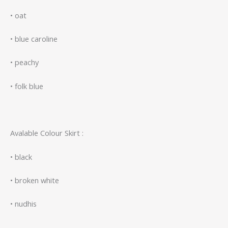
• oat
• ⁠blue caroline
• ⁠peachy
• ⁠folk blue
Avalable Colour Skirt :
• black
• ⁠broken white
• ⁠nudhis