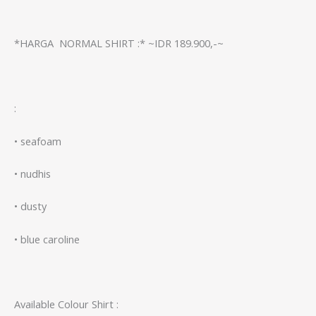
*HARGA NORMAL SHIRT :* ~IDR 189.900,-~
:
• seafoam
• ⁠nudhis
• ⁠dusty
• ⁠blue caroline
Available Colour Shirt :