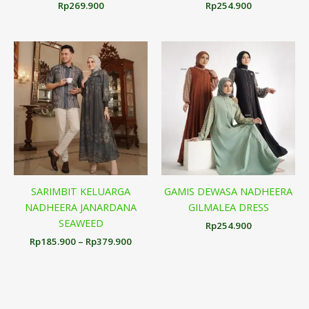
Rp
269.900
Rp
254.900
Rentang
harga:
Rp185.900
hingga
Rp379.900
SARIMBIT KELUARGA
GAMIS DEWASA NADHEERA
NADHEERA JANARDANA
GILMALEA DRESS
SEAWEED
Rp
254.900
Rp
185.900
–
Rp
379.900