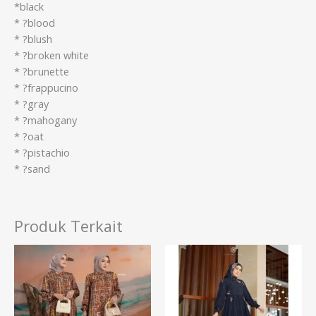
*black
* ?blood
* ?blush
* ?broken white
* ?brunette
* ?frappucino
* ?gray
* ?mahogany
* ?oat
* ?pistachio
* ?sand
Produk Terkait