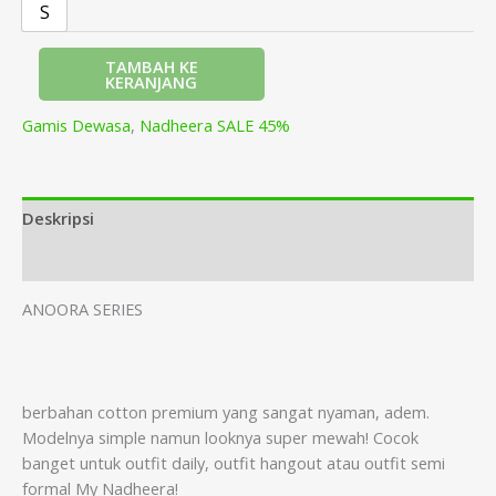
S
TAMBAH KE
KERANJANG
Gamis Dewasa
,
Nadheera SALE 45%
Deskripsi
Informasi Tambahan
ANOORA SERIES
berbahan cotton premium yang sangat nyaman, adem.
Modelnya simple namun looknya super mewah! Cocok
banget untuk outfit daily, outfit hangout atau outfit semi
formal My Nadheera!