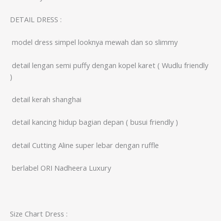
DETAIL DRESS :
️ model dress simpel looknya mewah dan so slimmy
️ detail lengan semi puffy dengan kopel karet ( Wudlu friendly
)
️ detail kerah shanghai
️ detail kancing hidup bagian depan ( busui friendly )
️ detail Cutting Aline super lebar dengan ruffle
️ berlabel ORI Nadheera Luxury
Size Chart Dress :