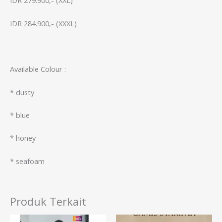
IDR 279.900,- (XXL)
IDR 284.900,- (XXXL)
Available Colour :
* dusty
* ⁠blue
* ⁠honey
* ⁠seafoam
Produk Terkait