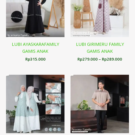
Rp289
LUBI AYASKARAFAMILY
LUBI GIRIMERU FAMILY
GAMIS ANAK
GAMIS ANAK
Rp
315.000
Rp
279.000
–
Rp
289.000