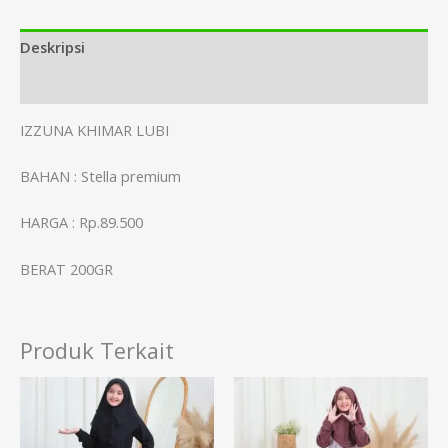
Deskripsi
Informasi Tambahan
IZZUNA KHIMAR LUBI
BAHAN : Stella premium
HARGA : Rp.89.500
BERAT 200GR
Produk Terkait
Renta
harga:
Rp279
hingg