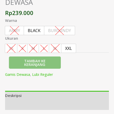
DEWASA
Rp
239.000
Warna
ARMY
BLACK
BURGUNDY
Ukuran
XS
S
M
L
XL
XXL
TAMBAH KE
KERANJANG
Gamis Dewasa
,
Lubi Reguler
Deskripsi
Informasi Tambahan