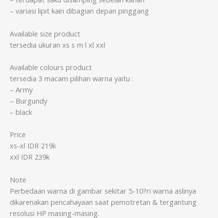
– variasi lipit kain dibagian depan pinggang
Available size product
tersedia ukuran xs s m l xl xxl
Available colours product
tersedia 3 macam pilihan warna yaitu :
– Army
– Burgundy
– black
Price
xs-xl IDR 219k
xxl IDR 239k
Note
Perbedaan warna di gambar sekitar 5-10?ri warna aslinya
dikarenakan pencahayaan saat pemotretan & tergantung
resolusi HP masing-masing.