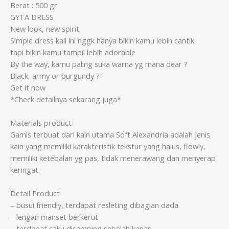
Berat : 500 gr
GYTA DRESS
New look, new spirit
Simple dress kali ini nggk hanya bikin kamu lebih cantik
tapi bikin kamu tampil lebih adorable
By the way, kamu paling suka warna yg mana dear ?
Black, army or burgundy ?
Get it now
*Check detailnya sekarang juga*
Materials product
Gamis terbuat dari kain utama Soft Alexandria adalah jenis
kain yang memiliki karakteristik tekstur yang halus, flowly,
memiliki ketebalan yg pas, tidak menerawang dan menyerap
keringat.
Detail Product
– busui friendly, terdapat resleting dibagian dada
– lengan manset berkerut
– terdapat saku disamping sebelah kanan