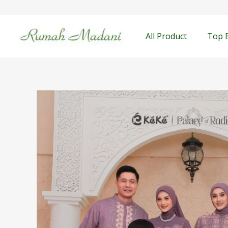
Lewati
content
ke
konten
All Product
Top 