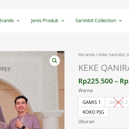
Brands
Jenis Produk
Sarimbit Collection
Kuantitas
Beranda
/
Keke Sarimbit 
KEKE
KEKE QANIR
QANIRA
FAMSET
Rp
225.500
–
Rp
MULBERRY
Warna
GAMIS 1
GAMIS 2
KOKO PJG
Ukuran