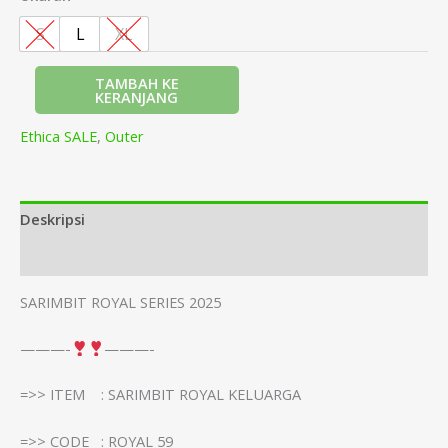
S
L
XL
TAMBAH KE
KERANJANG
Ethica SALE
,
Outer
Deskripsi
Informasi Tambahan
SARIMBIT ROYAL SERIES 2025
———-
———-
=>> ITEM : SARIMBIT ROYAL KELUARGA
=>> CODE : ROYAL 59