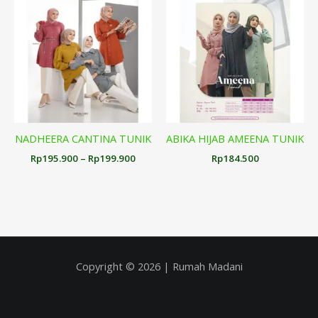
harga:
Rp195.900
hingga
Rp199.900
NADHEERA CANTINA TUNIK
ABIKA HIJAB AMEENA TUNIK
Rp
195.900
–
Rp
199.900
Rp
184.500
Copyright © 2026 | Rumah Madani