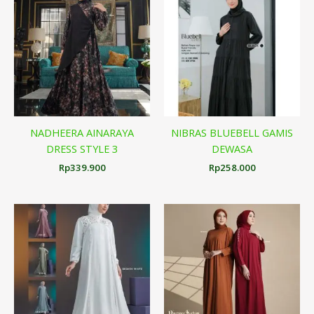
NADHEERA AINARAYA
NIBRAS BLUEBELL GAMIS
DRESS STYLE 3
DEWASA
Rp
339.900
Rp
258.000
Rentang
harga:
Rp264.900
hingga
Rp269.900