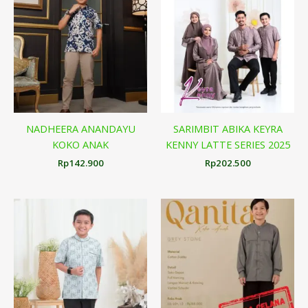
NADHEERA ANANDAYU
SARIMBIT ABIKA KEYRA
KOKO ANAK
KENNY LATTE SERIES 2025
Rp
142.900
Rp
202.500
Rentang
Renta
harga:
harga:
Rp179.000
Rp178
hingga
hingg
Rp194.000
Rp188