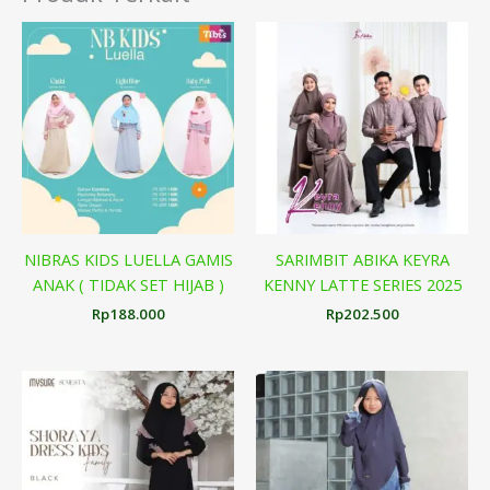
NIBRAS KIDS LUELLA GAMIS
SARIMBIT ABIKA KEYRA
ANAK ( TIDAK SET HIJAB )
KENNY LATTE SERIES 2025
Rp
188.000
Rp
202.500
Renta
harga:
Rp289
hingg
Rp309