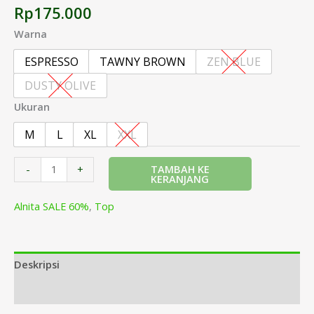
Rp
175.000
Warna
ESPRESSO
TAWNY BROWN
ZEN BLUE
DUSTY OLIVE
Ukuran
M
L
XL
XXL
TAMBAH KE
-
+
KERANJANG
Alnita SALE 60%
,
Top
Deskripsi
Informasi Tambahan