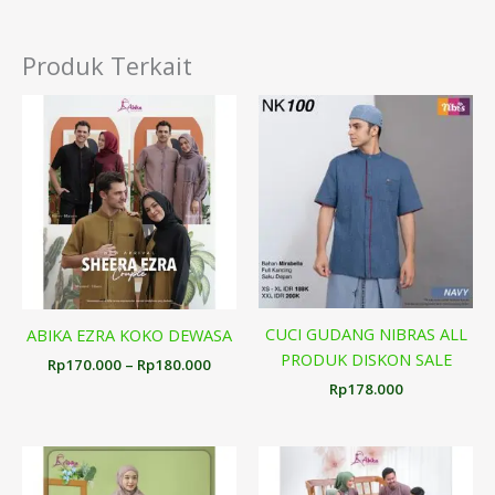
Produk Terkait
Rentang
harga:
Rp170.000
hingga
Rp180.000
CUCI GUDANG NIBRAS ALL
ABIKA EZRA KOKO DEWASA
PRODUK DISKON SALE
Rp
170.000
–
Rp
180.000
Rp
178.000
Renta
harga:
Rp222