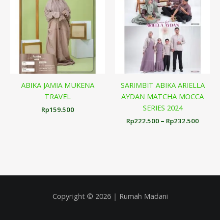
hingg
Rp232
ABIKA JAMIA MUKENA
SARIMBIT ABIKA ARIELLA
TRAVEL
AYDAN MATCHA MOCCA
SERIES 2024
Rp
159.500
Rp
222.500
–
Rp
232.500
Copyright © 2026 | Rumah Madani