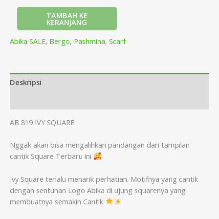
TAMBAH KE
KERANJANG
Abika SALE
,
Bergo
,
Pashmina
,
Scarf
Deskripsi
Informasi Tambahan
AB 819 IVY SQUARE
Nggak akan bisa mengalihkan pandangan dari tampilan
cantik Square Terbaru ini
Ivy Square terlalu menarik perhatian. Motifnya yang cantik
dengan sentuhan Logo Abika di ujung squarenya yang
membuatnya semakin Cantik