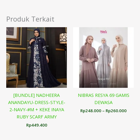
Produk Terkait
Renta
harga:
Rp248
hingg
Rp260
[BUNDLE] NADHEERA
NIBRAS RESYA 69 GAMIS
ANANDAYU-DRESS-STYLE-
DEWASA
2-NAVY-#M + KEKE INAYA
Rp
248.000
–
Rp
260.000
RUBY SCARF ARMY
Rp
449.400