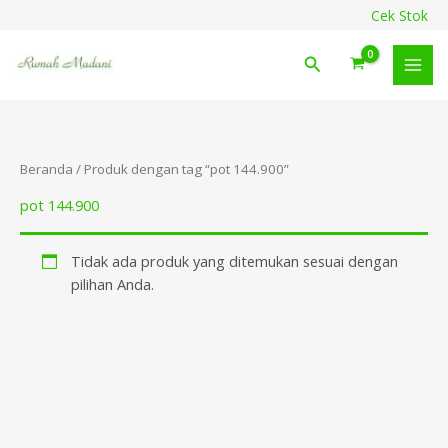
Lewati
content
Cek Stok
ke
konten
Cari
Beranda
/ Produk dengan tag “pot 144.900”
pot 144.900
Tidak ada produk yang ditemukan sesuai dengan
pilihan Anda.