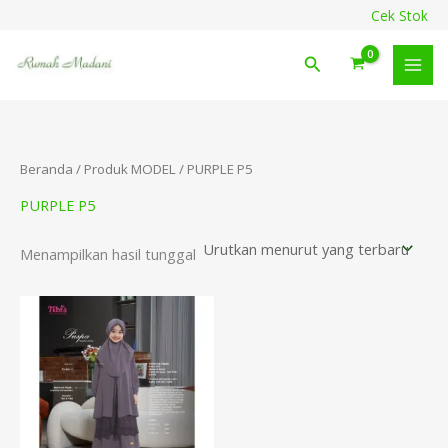
Lewati
content
Cek Stok
ke
konten
Cari
Beranda
/ Produk MODEL / PURPLE P5
PURPLE P5
Menampilkan hasil tunggal
Rentang
harga:
Rp228.000
hingga
Rp238.000