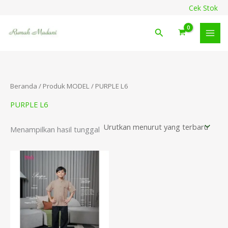
Lewati
content
Cek Stok
ke
konten
Cari
Beranda
/ Produk MODEL / PURPLE L6
PURPLE L6
Menampilkan hasil tunggal
Rentang
harga:
Rp218.000
hingga
Rp238.000