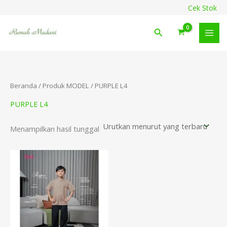
Lewati
content
Cek Stok
ke
konten
Cari
Beranda
/ Produk MODEL / PURPLE L4
PURPLE L4
Menampilkan hasil tunggal
Rentang
harga:
Rp218.000
hingga
Rp238.000