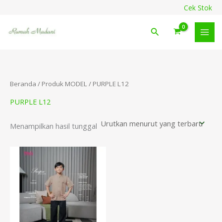
Lewati
content
Cek Stok
ke
konten
Cari
Beranda
/ Produk MODEL / PURPLE L12
PURPLE L12
Menampilkan hasil tunggal
Rentang
harga:
Rp218.000
hingga
Rp238.000