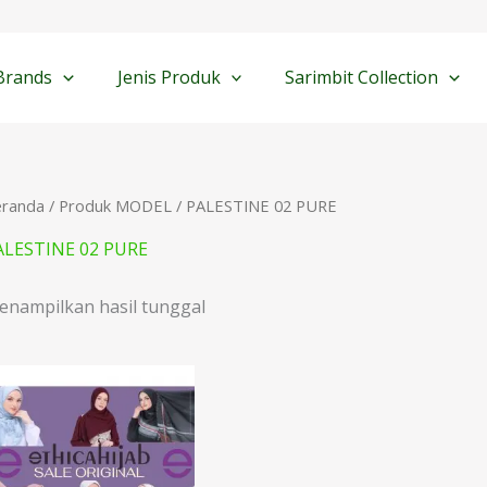
Brands
Jenis Produk
Sarimbit Collection
eranda
/ Produk MODEL / PALESTINE 02 PURE
ALESTINE 02 PURE
enampilkan hasil tunggal
Rentang
harga:
Rp54.000
hingga
Rp149.000